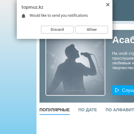
topmuz.kz
Would like to send you notifications
Discard
Allow
Аса
На этой ст
прослушив
любимые ко
творчество
Слуш
ПОПУЛЯРНЫЕ
ПО ДАТЕ
ПО АЛФАВИ