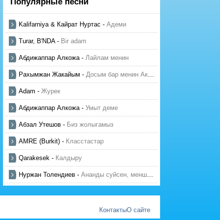
Популярные песни
Kalifarniya & Кайрат Нуртас
-
Адеми
Turar, B'NDA
-
Bir adam
Абдижаппар Алкожа
-
Лайлам менин
Рахымжан Жакайым
-
Досым бар менин Актауда
Adam
-
Журек
Абдижаппар Алкожа
-
Умыт деме
Абзал Утешов
-
Биз жолыгамыз
AMRE (Burkit)
-
Класстастар
Qarakesek
-
Калдыру
Нуржан Толендиев
-
Ананды суйсен, менше суй
Контакты
О сайте