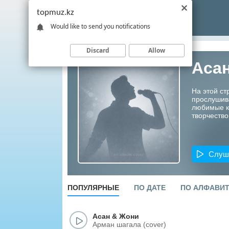
topmuz.kz
Would like to send you notifications
Discard
Allow
Аса
На этой ст
прослушив
любимые ко
творчество
Слуш
ПОПУЛЯРНЫЕ
ПО ДАТЕ
ПО АЛФАВИ
Асан
&
Жони
Арман шагала (cover)