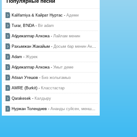
Популярные песни
Kalifarniya & Кайрат Нуртас
-
Адеми
Turar, B'NDA
-
Bir adam
Абдижаппар Алкожа
-
Лайлам менин
Рахымжан Жакайым
-
Досым бар менин Актауда
Adam
-
Журек
Абдижаппар Алкожа
-
Умыт деме
Абзал Утешов
-
Биз жолыгамыз
AMRE (Burkit)
-
Класстастар
Qarakesek
-
Калдыру
Нуржан Толендиев
-
Ананды суйсен, менше суй