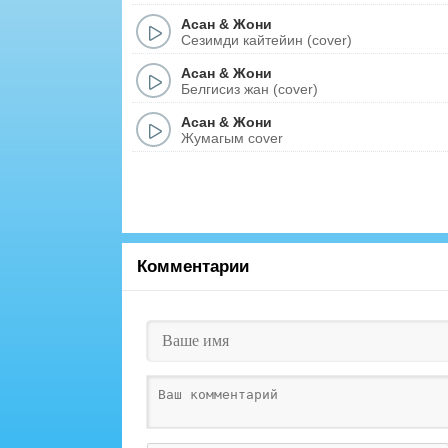
Асан
&
Жони
Сезимди кайтейин (cover)
Асан
&
Жони
Белгисиз жан (cover)
Асан
&
Жони
Жумагым cover
Комментарии