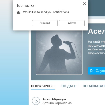
topmuz.kz
Would like to send you notifications
Discard
Allow
Асе
На этой ст
прослушив
любимые ко
творчество
Слуш
ПОПУЛЯРНЫЕ
ПО ДАТЕ
ПО АЛФАВИ
Асел Абдикул
Артына карайлама