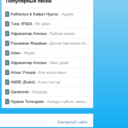
Популярные песни
Kalifarniya & Кайрат Нуртас
-
Адеми
Turar, B'NDA
-
Bir adam
Абдижаппар Алкожа
-
Лайлам менин
Рахымжан Жакайым
-
Досым бар менин Актауда
Adam
-
Журек
Абдижаппар Алкожа
-
Умыт деме
Абзал Утешов
-
Биз жолыгамыз
AMRE (Burkit)
-
Класстастар
Qarakesek
-
Калдыру
Нуржан Толендиев
-
Ананды суйсен, менше суй
Контакты
О сайте