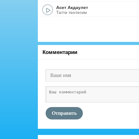
Асет Акдаулет
Татти тентегим
Комментарии
Отправить