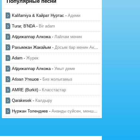
Популярные песни
Kalifarniya & Кайрат Нуртас
-
Адеми
Turar, B'NDA
-
Bir adam
Абдижаппар Алкожа
-
Лайлам менин
Рахымжан Жакайым
-
Досым бар менин Актауда
Adam
-
Журек
Абдижаппар Алкожа
-
Умыт деме
Абзал Утешов
-
Биз жолыгамыз
AMRE (Burkit)
-
Класстастар
Qarakesek
-
Калдыру
Нуржан Толендиев
-
Ананды суйсен, менше суй