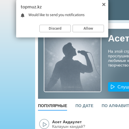
topmuz.kz
Would like to send you notifications
Discard
Allow
Асет
На этой ст
прослушив
любимые ко
творчество
Слуш
ПОПУЛЯРНЫЕ
ПО ДАТЕ
ПО АЛФАВИ
Асет Акдаулет
Калауын кандай?