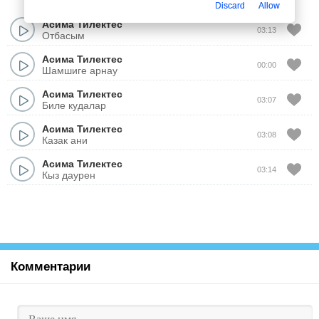
Discard
Allow
Асима Тилектес
03:13
Отбасым
Асима Тилектес
00:00
Шамшиге арнау
Асима Тилектес
03:07
Биле кудалар
Асима Тилектес
03:08
Казак ани
Асима Тилектес
03:14
Кыз даурен
Комментарии