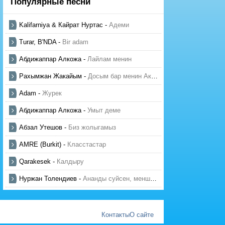
Популярные песни
Kalifarniya & Кайрат Нуртас
-
Адеми
Turar, B'NDA
-
Bir adam
Абдижаппар Алкожа
-
Лайлам менин
Рахымжан Жакайым
-
Досым бар менин Актауда
Adam
-
Журек
Абдижаппар Алкожа
-
Умыт деме
Абзал Утешов
-
Биз жолыгамыз
AMRE (Burkit)
-
Класстастар
Qarakesek
-
Калдыру
Нуржан Толендиев
-
Ананды суйсен, менше суй
Контакты
О сайте