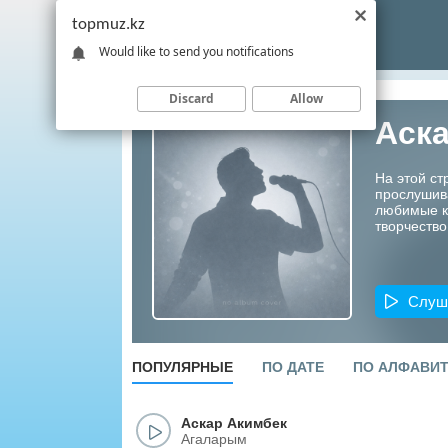
topmuz.kz
Would like to send you notifications
Discard
Allow
Аск
На этой ст
прослушив
любимые ко
творчество
Слуш
ПОПУЛЯРНЫЕ
ПО ДАТЕ
ПО АЛФАВИ
Аскар Акимбек
Агаларым