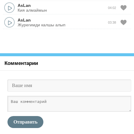
AsLan
04:02
Кия алмаймын
AsLan
03:38
Журегимди калшы алып
Комментарии
Отправить