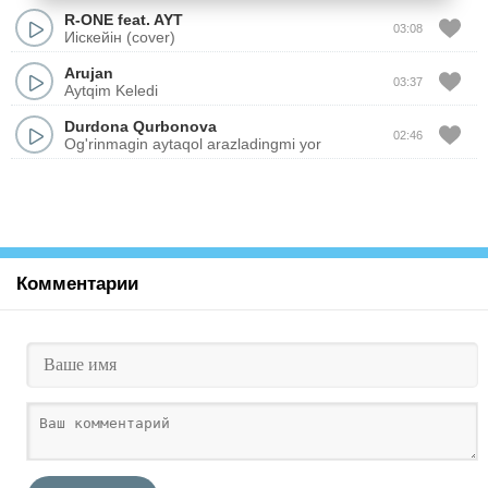
R-ONE
feat.
AYT
03:08
Иіскейін (cover)
Arujan
03:37
Aytqim Keledi
Durdona Qurbonova
02:46
Og'rinmagin aytaqol arazladingmi yor
Комментарии