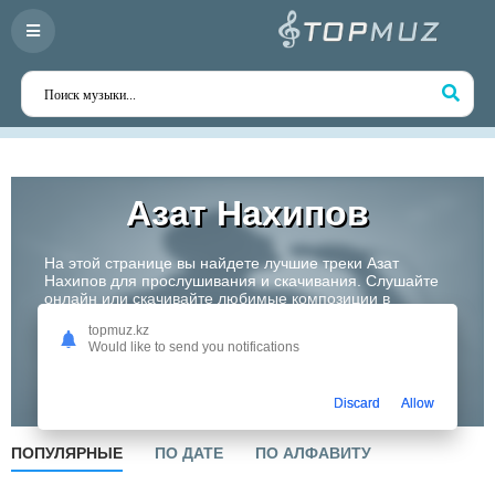
Азат Нахипов
На этой странице вы найдете лучшие треки Азат
Нахипов для прослушивания и скачивания. Слушайте
онлайн или скачивайте любимые композиции в
высоком качестве. Откройте для себя творчество
topmuz.kz
одного из самых перспективных артистов Казахстана!
Would like to send you notifications
Слушать
Discard
Allow
ПОПУЛЯРНЫЕ
ПО ДАТЕ
ПО АЛФАВИТУ