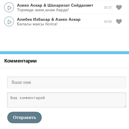
Азико Аскар
&
Шахаризат Сейдахмет
03:37
Торимде акем,анам барда!
Алибек Избасар
&
Азико Аскар
03:59
Баласы жаксы болса!
Комментарии
Отправить