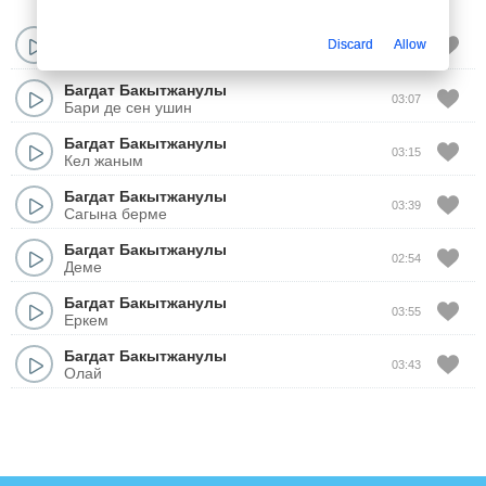
Багдат Бакытжанулы
Discard
Allow
03:44
Ким деймин?
Багдат Бакытжанулы
03:07
Бари де сен ушин
Багдат Бакытжанулы
03:15
Кел жаным
Багдат Бакытжанулы
03:39
Сагына берме
Багдат Бакытжанулы
02:54
Деме
Багдат Бакытжанулы
03:55
Еркем
Багдат Бакытжанулы
03:43
Олай