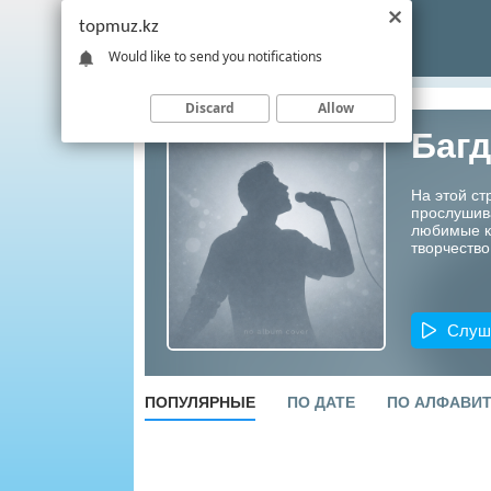
topmuz.kz
Would like to send you notifications
Discard
Allow
Багд
На этой ст
прослушив
любимые ко
творчество
Слуш
ПОПУЛЯРНЫЕ
ПО ДАТЕ
ПО АЛФАВИ