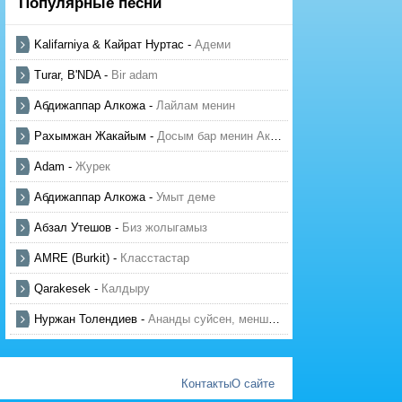
Популярные песни
Kalifarniya & Кайрат Нуртас
-
Адеми
Turar, B'NDA
-
Bir adam
Абдижаппар Алкожа
-
Лайлам менин
Рахымжан Жакайым
-
Досым бар менин Актауда
Adam
-
Журек
Абдижаппар Алкожа
-
Умыт деме
Абзал Утешов
-
Биз жолыгамыз
AMRE (Burkit)
-
Класстастар
Qarakesek
-
Калдыру
Нуржан Толендиев
-
Ананды суйсен, менше суй
Контакты
О сайте