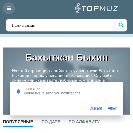
Бахытжан Быхин
На этой странице вы найдете лучшие треки Бахытжан
Быхин для прослушивания и скачивания. Слушайте
онлайн или скачивайте любимые композиции в
высоком качестве. Откройте для себя творчество
topmuz.kz
одного из самых перспективных артистов Казахстана!
Would like to send you notifications
Слушать
Discard
Allow
ПОПУЛЯРНЫЕ
ПО ДАТЕ
ПО АЛФАВИТУ