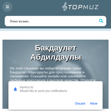
Бакдаулет
Абдилдаулы
На этой странице вы найдете лучшие треки
Бакдаулет Абдилдаулы для прослушивания и
скачивания. Слушайте онлайн или скачивайте
любимые композиции в высоком качестве. Откройте
для себя творчество одного из самых перспективных
topmuz.kz
артистов Казахстана!
Would like to send you notifications
Слушать
Discard
Allow