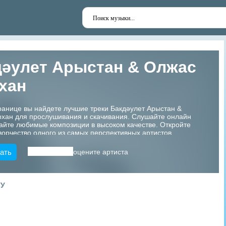
дəулет Арыстан & Олжас
хан
ранице вы найдете лучшие треки Бакдəулет Арыстан &
хан для прослушивания и скачивания. Слушайте онлайн
айте любимые композиции в высоком качестве. Откройте
ворчество одного из самых перспективных артистов
!
ать
оцените артиста
ТУ