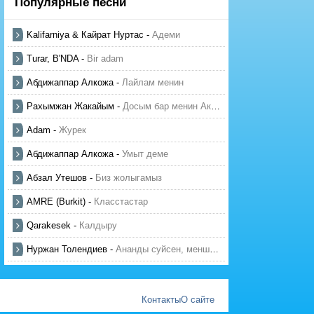
Популярные песни
Kalifarniya & Кайрат Нуртас
-
Адеми
Turar, B'NDA
-
Bir adam
Абдижаппар Алкожа
-
Лайлам менин
Рахымжан Жакайым
-
Досым бар менин Актауда
Adam
-
Журек
Абдижаппар Алкожа
-
Умыт деме
Абзал Утешов
-
Биз жолыгамыз
AMRE (Burkit)
-
Класстастар
Qarakesek
-
Калдыру
Нуржан Толендиев
-
Ананды суйсен, менше суй
Контакты
О сайте