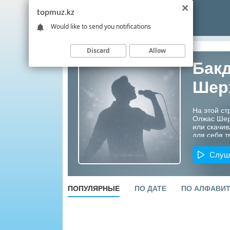
topmuz.kz
Would like to send you notifications
Discard
Allow
Бак
Шер
На этой ст
Олжас Шер
или скачив
для себя т
Казахстана
Слуш
ПОПУЛЯРНЫЕ
ПО ДАТЕ
ПО АЛФАВИ