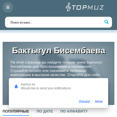
Бактыгул Бисембаева
На этой странице вы найдете лучшие треки Бактыгул
Бисембаева для прослушивания и скачивания.
Слушайте онлайн или скачивайте любимые
композиции в высоком качестве. Откройте для себя
творчество одного из самых перспективных артистов
Казахстана!
topmuz.kz
Would like to send you notifications
Слушать
Discard
Allow
ПОПУЛЯРНЫЕ
ПО ДАТЕ
ПО АЛФАВИТУ