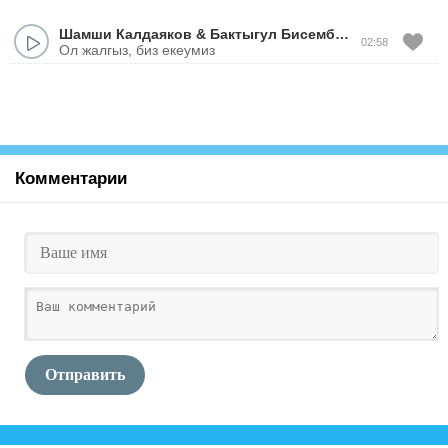
Шамши Калдаяков
&
Бактыгул Бисембаева
&
Динара 
02:58
Ол жалгыз, биз екеумиз
Комментарии
Отправить