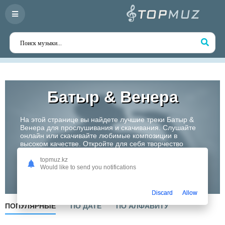
Батыр & Венера
На этой странице вы найдете лучшие треки Батыр &
Венера для прослушивания и скачивания. Слушайте
онлайн или скачивайте любимые композиции в
высоком качестве. Откройте для себя творчество
одного из самых перспективных артистов Казахстана!
topmuz.kz
Would like to send you notifications
Слушать
Discard
Allow
ПОПУЛЯРНЫЕ
ПО ДАТЕ
ПО АЛФАВИТУ