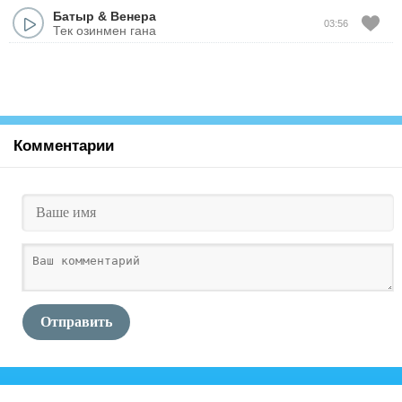
Батыр
&
Венера
03:56
Тек озинмен гана
Комментарии
Отправить