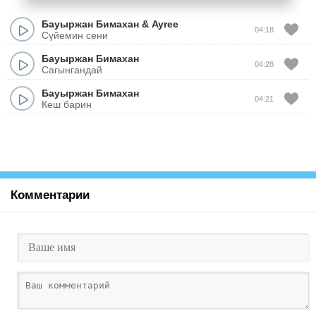
Бауыржан Бимахан
&
Ayree
04:18
Сүйемин сени
Бауыржан Бимахан
04:28
Сагынгандай
Бауыржан Бимахан
04:21
Кеш барин
Комментарии