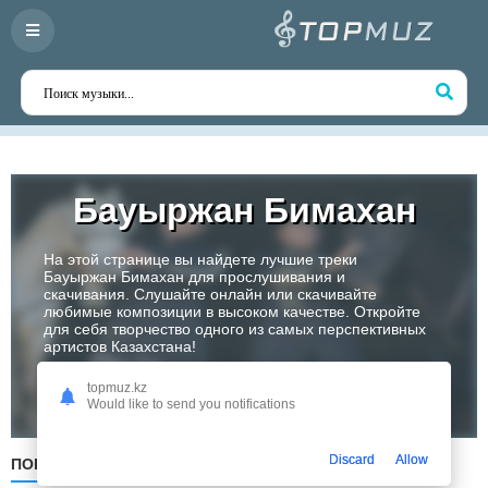
Бауыржан Бимахан
На этой странице вы найдете лучшие треки
Бауыржан Бимахан для прослушивания и
скачивания. Слушайте онлайн или скачивайте
любимые композиции в высоком качестве. Откройте
для себя творчество одного из самых перспективных
артистов Казахстана!
topmuz.kz
Слушать
Would like to send you notifications
Discard
Allow
ПОПУЛЯРНЫЕ
ПО ДАТЕ
ПО АЛФАВИТУ