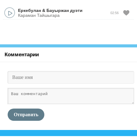
Еркебулан
&
Бауыржан дуэти
02:56
Караман Тайшыгара
Комментарии
Отправить