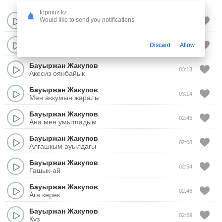
topmuz.kz
Бауыржан Жакупов
Would like to send you notifications
03:45
Киялмаймын
Бауыржан Жакупов
Discard
Allow
02:49
Ауылга сагыныш
Бауыржан Жакупов
03:13
Акесиз оянбайык
Бауыржан Жакупов
03:14
Мен аккумын жаралы
Бауыржан Жакупов
02:45
Ана мен умытпадым
Бауыржан Жакупов
02:08
Алгашкым ауылдагы
Бауыржан Жакупов
02:54
Гашык-ай
Бауыржан Жакупов
02:46
Ага керек
Бауыржан Жакупов
02:59
Куз