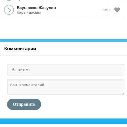
Бауыржан Жакупов
03:11
Карындасым
Комментарии
Отправить