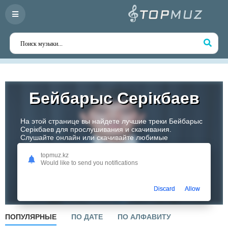
Бейбарыс Серiкбаев
На этой странице вы найдете лучшие треки Бейбарыс
Серiкбаев для прослушивания и скачивания.
Слушайте онлайн или скачивайте любимые
композиции в высоком качестве. Откройте для себя
творчество одного из самых перспективных артистов
topmuz.kz
Казахстана!
Would like to send you notifications
Слушать
Discard
Allow
ПОПУЛЯРНЫЕ
ПО ДАТЕ
ПО АЛФАВИТУ