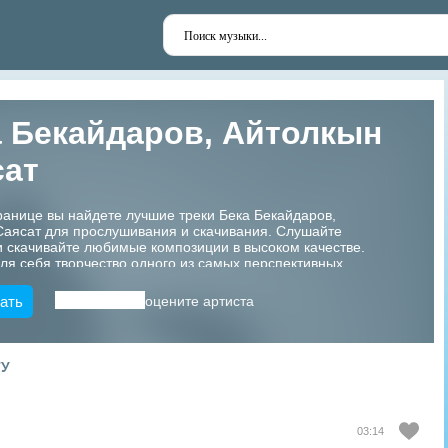
 Бекайдаров, Айтолкын
сат
ранице вы найдете лучшие треки Бека Бекайдаров,
Саясат для прослушивания и скачивания. Слушайте
 скачивайте любимые композиции в высоком качестве.
ля себя творчество одного из самых перспективных
азахстана!
ать
оцените артиста
ТУ
03:14