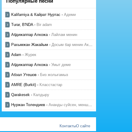
Популярные песни
Kalifarniya & Кайрат Нуртас
-
Адеми
Turar, B'NDA
-
Bir adam
Абдижаппар Алкожа
-
Лайлам менин
Рахымжан Жакайым
-
Досым бар менин Актауда
Adam
-
Журек
Абдижаппар Алкожа
-
Умыт деме
Абзал Утешов
-
Биз жолыгамыз
AMRE (Burkit)
-
Класстастар
Qarakesek
-
Калдыру
Нуржан Толендиев
-
Ананды суйсен, менше суй
Контакты
О сайте