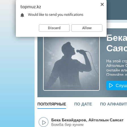
topmuz.kz
Would like to send you notifications
Discard
Allow
Бека
Сая
На этой ст
Айтолкын 
онлайн или
Откройте д
артистов К
Слуш
ПОПУЛЯРНЫЕ
ПО ДАТЕ
ПО АЛФАВИ
Бека Бекайдаров
,
Айтолкын Саясат
Бомба бир куним