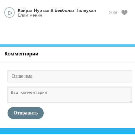
Кайрат Нуртас
&
Бекболат Тилеухан
04:06
Елим менин
Комментарии
Отправить