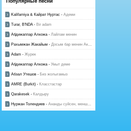
Популярные песни
Kalifarniya & Кайрат Нуртас
-
Адеми
Turar, B'NDA
-
Bir adam
Абдижаппар Алкожа
-
Лайлам менин
Рахымжан Жакайым
-
Досым бар менин Актауда
Adam
-
Журек
Абдижаппар Алкожа
-
Умыт деме
Абзал Утешов
-
Биз жолыгамыз
AMRE (Burkit)
-
Класстастар
Qarakesek
-
Калдыру
Нуржан Толендиев
-
Ананды суйсен, менше суй