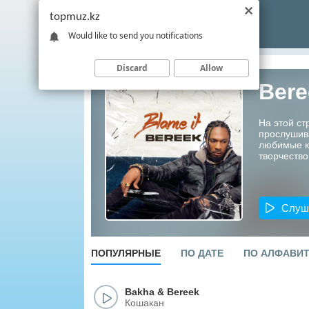
topmuz.kz
Would like to send you notifications
Discard
Allow
Bere
На этой ст
прослушив
любимые ко
творчество
Слуш
ПОПУЛЯРНЫЕ
ПО ДАТЕ
ПО АЛФАВИ
Bakha
&
Bereek
Кошакан