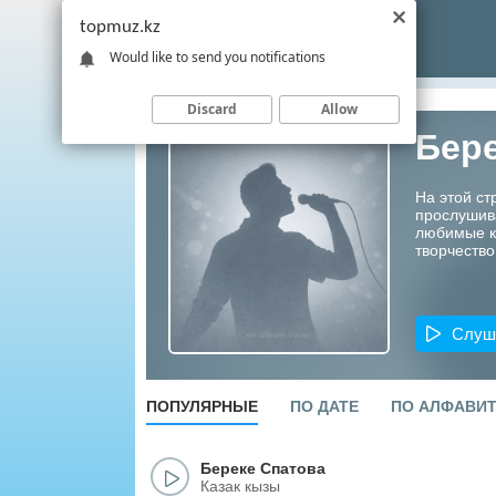
topmuz.kz
Would like to send you notifications
Discard
Allow
Бере
На этой ст
прослушив
любимые ко
творчество
Слуш
ПОПУЛЯРНЫЕ
ПО ДАТЕ
ПО АЛФАВИ
Береке Спатова
Казак кызы