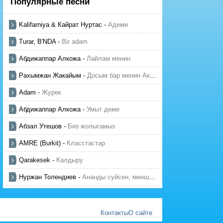
Популярные песни
Kalifarniya & Кайрат Нуртас
-
Адеми
Turar, B'NDA
-
Bir adam
Абдижаппар Алкожа
-
Лайлам менин
Рахымжан Жакайым
-
Досым бар менин Актауда
Adam
-
Журек
Абдижаппар Алкожа
-
Умыт деме
Абзал Утешов
-
Биз жолыгамыз
AMRE (Burkit)
-
Класстастар
Qarakesek
-
Калдыру
Нуржан Толендиев
-
Ананды суйсен, менше суй
Контакты
О сайте