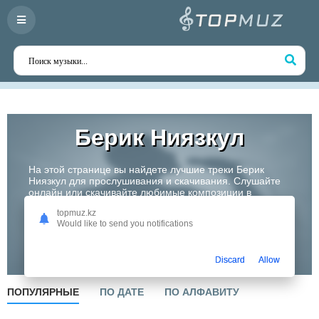
Берик Ниязкул
На этой странице вы найдете лучшие треки Берик
Ниязкул для прослушивания и скачивания. Слушайте
онлайн или скачивайте любимые композиции в
высоком качестве. Откройте для себя творчество
topmuz.kz
одного из самых перспективных артистов Казахстана!
Would like to send you notifications
Слушать
Discard
Allow
ПОПУЛЯРНЫЕ
ПО ДАТЕ
ПО АЛФАВИТУ