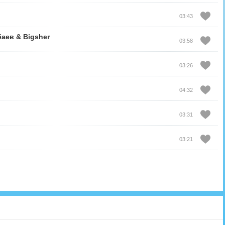
03:43
баев
&
Bigsher
03:58
03:26
04:32
03:31
03:21