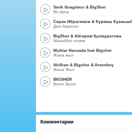
Serik Ibragimov
&
BigSher
Bir dana
Серик Ибрагимов
&
Курмаш Куаныш
Дем бересин
BigSher
&
Айгерим Қалмуратова
Махаббат сезим
Muhtar Hanzada
feat
Bigsher
Жана жыл
Akilhan
&
Bigsher
&
Arsenbey
Жана Жыл
BIGSHER
Boom Boom
Комментарии