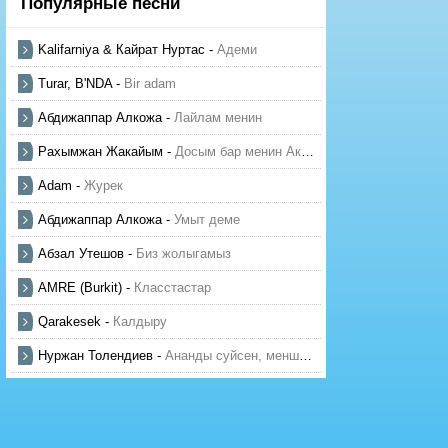
Популярные песни
Kalifarniya & Кайрат Нуртас
-
Адеми
Turar, B'NDA
-
Bir adam
Абдижаппар Алкожа
-
Лайлам менин
Рахымжан Жакайым
-
Досым бар менин Актауда
Adam
-
Журек
Абдижаппар Алкожа
-
Умыт деме
Абзал Утешов
-
Биз жолыгамыз
AMRE (Burkit)
-
Класстастар
Qarakesek
-
Калдыру
Нуржан Толендиев
-
Ананды суйсен, менше суй