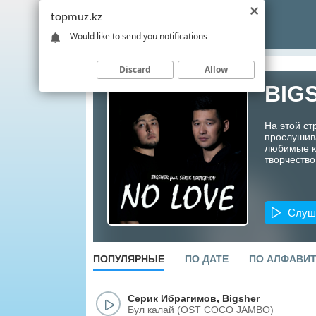
topmuz.kz
Would like to send you notifications
Discard
Allow
BIG
На этой с
прослушив
любимые ко
творчество
Слуш
ПОПУЛЯРНЫЕ
ПО ДАТЕ
ПО АЛФАВИ
Серик Ибрагимов
,
Bigsher
Бул калай (OST COCO JAMBO)