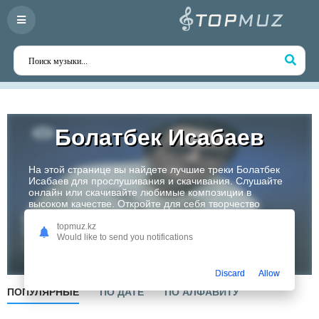
Болатбек Исабаев
На этой странице вы найдете лучшие треки Болатбек
Исабаев для прослушивания и скачивания. Слушайте
онлайн или скачивайте любимые композиции в
высоком качестве. Откройте для себя творчество
одного из самых перспективных артистов Казахстана!
topmuz.kz
Would like to send you notifications
Слушать
Discard
Allow
ПОПУЛЯРНЫЕ
ПО ДАТЕ
ПО АЛФАВИТУ