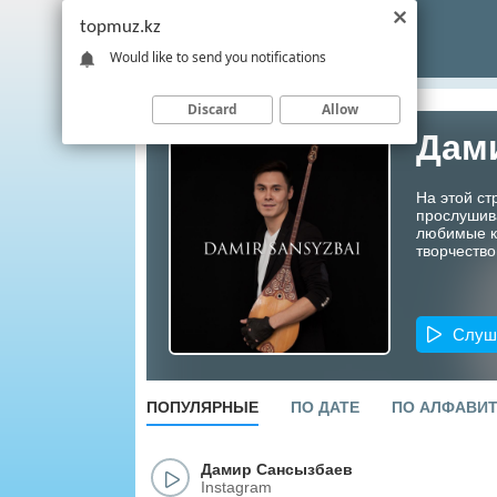
topmuz.kz
Would like to send you notifications
Discard
Allow
Дам
На этой с
прослушив
любимые ко
творчество
Слуш
ПОПУЛЯРНЫЕ
ПО ДАТЕ
ПО АЛФАВИ
Дамир Сансызбаев
Instagram