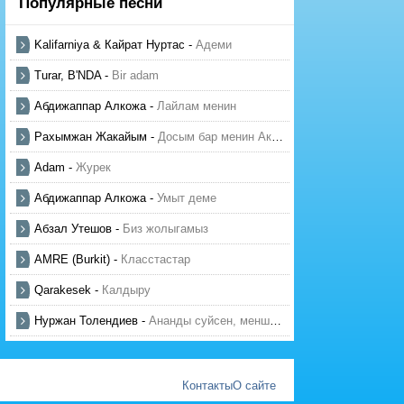
Популярные песни
Kalifarniya & Кайрат Нуртас
-
Адеми
Turar, B'NDA
-
Bir adam
Абдижаппар Алкожа
-
Лайлам менин
Рахымжан Жакайым
-
Досым бар менин Актауда
Adam
-
Журек
Абдижаппар Алкожа
-
Умыт деме
Абзал Утешов
-
Биз жолыгамыз
AMRE (Burkit)
-
Класстастар
Qarakesek
-
Калдыру
Нуржан Толендиев
-
Ананды суйсен, менше суй
Контакты
О сайте