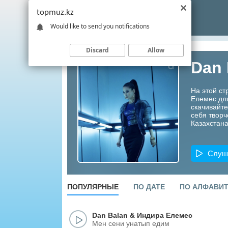
topmuz.kz
Would like to send you notifications
Discard
Allow
Dan 
На этой ст
Елемес дл
скачивайте
себя творч
Казахстана
Слуш
ПОПУЛЯРНЫЕ
ПО ДАТЕ
ПО АЛФАВИ
Dan Balan
&
Индира Елемес
Мен сени унатып едим