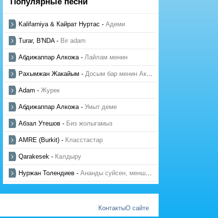
Популярные песни
Kalifarniya & Кайрат Нуртас
-
Адеми
Turar, B'NDA
-
Bir adam
Абдижаппар Алкожа
-
Лайлам менин
Рахымжан Жакайым
-
Досым бар менин Актауда
Adam
-
Журек
Абдижаппар Алкожа
-
Умыт деме
Абзал Утешов
-
Биз жолыгамыз
AMRE (Burkit)
-
Класстастар
Qarakesek
-
Калдыру
Нуржан Толендиев
-
Ананды суйсен, менше суй
Контакты
О сайте