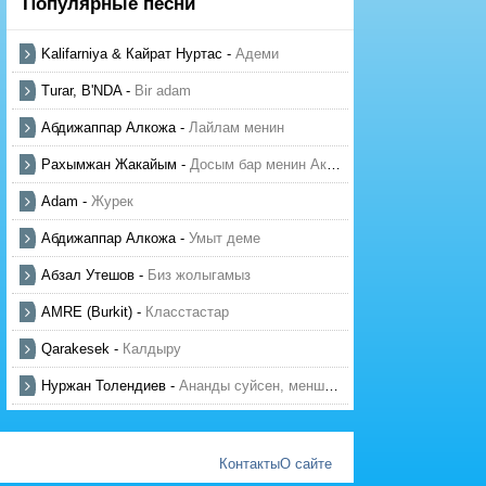
Популярные песни
Kalifarniya & Кайрат Нуртас
-
Адеми
Turar, B'NDA
-
Bir adam
Абдижаппар Алкожа
-
Лайлам менин
Рахымжан Жакайым
-
Досым бар менин Актауда
Adam
-
Журек
Абдижаппар Алкожа
-
Умыт деме
Абзал Утешов
-
Биз жолыгамыз
AMRE (Burkit)
-
Класстастар
Qarakesek
-
Калдыру
Нуржан Толендиев
-
Ананды суйсен, менше суй
Контакты
О сайте