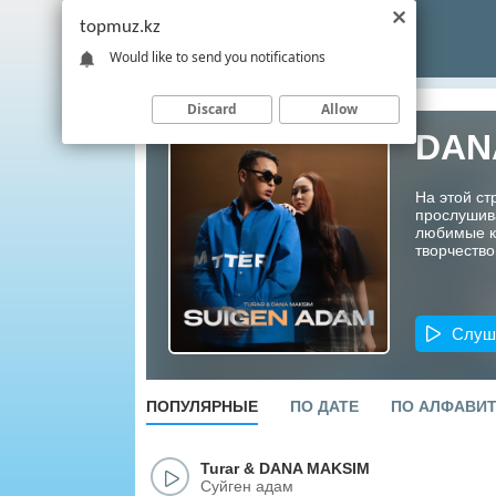
topmuz.kz
Would like to send you notifications
Discard
Allow
DAN
На этой с
прослушив
любимые ко
творчество
Слуш
ПОПУЛЯРНЫЕ
ПО ДАТЕ
ПО АЛФАВИ
Turar
&
DANA MAKSIM
Суйген адам