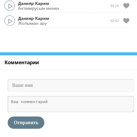
Данияр Карим
03:19
Антивирусым менин
Данияр Карим
02:42
Жолыккан ару
Комментарии
Отправить