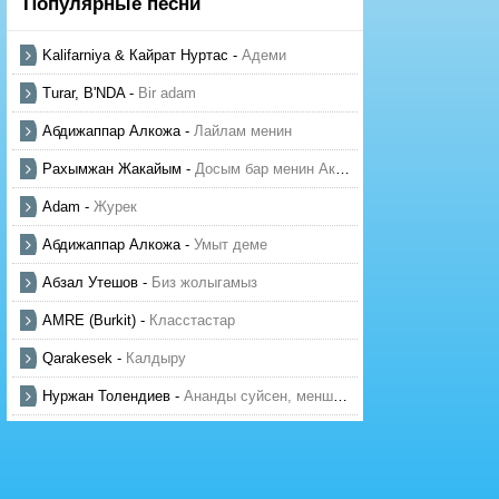
Популярные песни
Kalifarniya & Кайрат Нуртас
-
Адеми
Turar, B'NDA
-
Bir adam
Абдижаппар Алкожа
-
Лайлам менин
Рахымжан Жакайым
-
Досым бар менин Актауда
Adam
-
Журек
Абдижаппар Алкожа
-
Умыт деме
Абзал Утешов
-
Биз жолыгамыз
AMRE (Burkit)
-
Класстастар
Qarakesek
-
Калдыру
Нуржан Толендиев
-
Ананды суйсен, менше суй