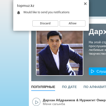
topmuz.kz
Would like to send you notifications
Discard
Allow
Дар
На этой ст
прослушив
любимые ко
творчество
Слуш
ПОПУЛЯРНЫЕ
ПО ДАТЕ
ПО АЛФАВИ
Дархан Абдраимов
&
Нуржигит Омир
Мени сагынба