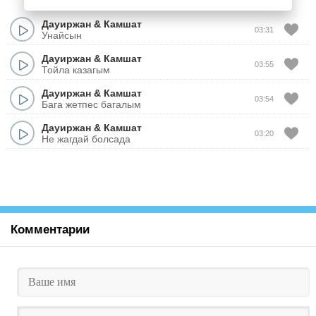
Дауиржан
&
Камшат
03:31
Унайсын
Дауиржан
&
Камшат
03:55
Тойла казагым
Дауиржан
&
Камшат
03:54
Бага жетпес багалым
Дауиржан
&
Камшат
03:20
Не жагдай болсада
Комментарии