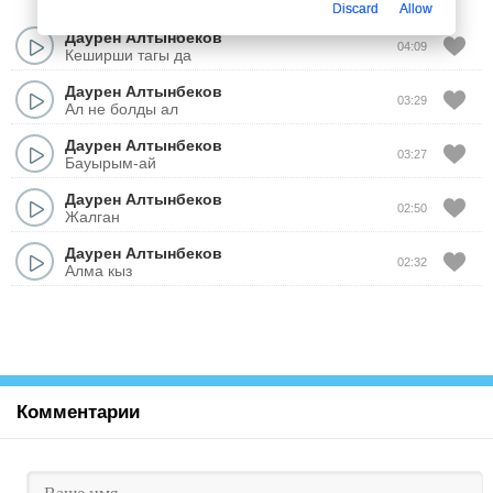
Discard
Allow
Даурен Алтынбеков
04:09
Кеширши тагы да
Даурен Алтынбеков
03:29
Ал не болды ал
Даурен Алтынбеков
03:27
Бауырым-ай
Даурен Алтынбеков
02:50
Жалган
Даурен Алтынбеков
02:32
Алма кыз
Комментарии