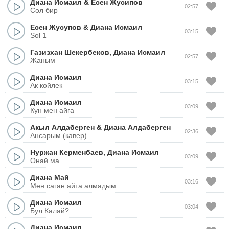
Диана Исмаил
&
Есен Жусипов
02:57
Сол бир
Есен Жусупов
&
Диана Исмаил
03:15
Sol 1
Газизхан Шекербеков
,
Диана Исмаил
02:57
Жаным
Диана Исмаил
03:15
Ак койлек
Диана Исмаил
03:09
Кун мен айга
Акыл Алдаберген
&
Диана Алдаберген
02:36
Ансарым (кавер)
Нуржан Керменбаев
,
Диана Исмаил
03:09
Онай ма
Диана Май
03:16
Мен саган айта алмадым
Диана Исмаил
03:04
Бул Калай?
Диана Исмаил