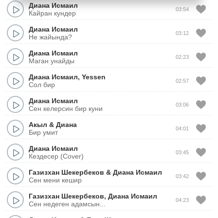
Диана Исмаил
03:54
Кайран кундер
Диана Исмаил
03:12
Не жайында?
Диана Исмаил
02:23
Маган унайды
Диана Исмаил
,
Yessen
02:57
Сол бир
Диана Исмаил
03:06
Сен келерсин бир куни
Акыл
&
Диана
04:01
Бир умит
Диана Исмаил
03:45
Кездесер (Cover)
Газизхан Шекербеков
&
Диана Исмаил
03:42
Сен мени кешир
Газизхан Шекербеков
,
Диана Исмаил
04:23
Сен недеген адамсын...