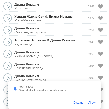
Диана Исмаил
03:41
Умытамын
Ушкын Жамалбек
&
Диана Исмаил
03:24
Махаббат кашпа
Диана Исмаил
02:51
Сени кездестиргели
Торегали Тореали
&
Диана Исмаил
03:49
Уаде кайда
Диана Исмаил
03:55
Уйкым келмейди (cover)
Диана Исмаил
03:04
Еркелегим келеди
Диана Исмаил
00:00
Бир кун отти тагыда
topmuz.kz
Акыл Алдаберген
&
Диана Алдаберген
03:45
Would like to send you notifications
Миллион гул (кавер)
Диана Исмаил
03:44
Discard
Allow
Издеймин сени