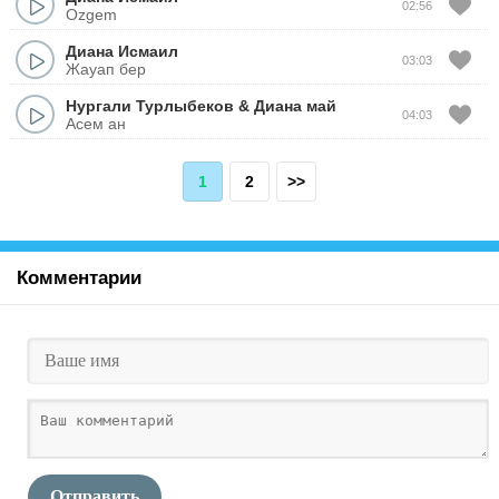
02:56
Ozgem
Диана Исмаил
03:03
Жауап бер
Нургали Турлыбеков
&
Диана май
04:03
Асем ан
1
2
>>
Комментарии
Отправить