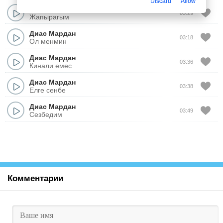
Discard
Allow
Диас Мардан
03:29
Жапырагым
Диас Мардан
03:18
Ол менмин
Диас Мардан
03:36
Кинали емес
Диас Мардан
03:38
Елге сенбе
Диас Мардан
03:49
Сезбедим
Комментарии