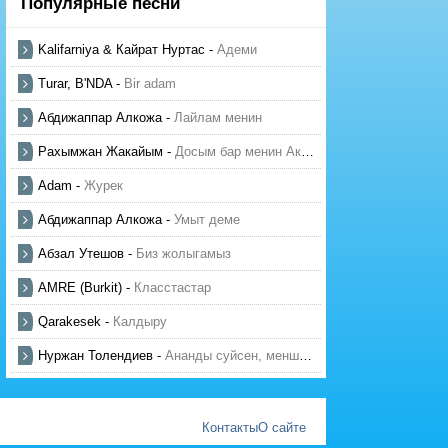
Популярные песни
Kalifarniya & Кайрат Нуртас
-
Адеми
Turar, B'NDA
-
Bir adam
Абдижаппар Алкожа
-
Лайлам менин
Рахымжан Жакайым
-
Досым бар менин Актауда
Adam
-
Журек
Абдижаппар Алкожа
-
Умыт деме
Абзал Утешов
-
Биз жолыгамыз
AMRE (Burkit)
-
Класстастар
Qarakesek
-
Калдыру
Нуржан Толендиев
-
Ананды суйсен, менше суй
Контакты
О сайте