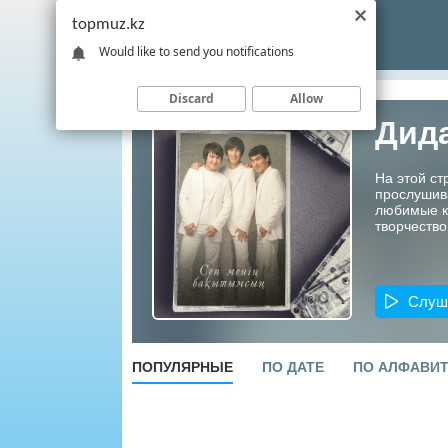
topmuz.kz
Would like to send you notifications
Discard
Allow
Дид
На этой ст
прослушив
любимые ко
творчество
Слуш
ПОПУЛЯРНЫЕ
ПО ДАТЕ
ПО АЛФАВИ