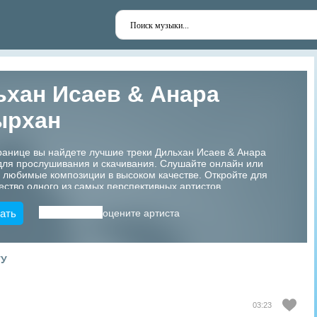
хан Исаев & Анара
ырхан
ранице вы найдете лучшие треки Дильхан Исаев & Анара
для прослушивания и скачивания. Слушайте онлайн или
 любимые композиции в высоком качестве. Откройте для
ество одного из самых перспективных артистов
!
ать
оцените артиста
ТУ
03:23