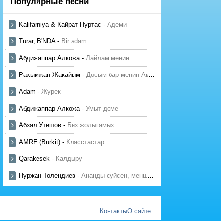
Популярные песни
Kalifarniya & Кайрат Нуртас
-
Адеми
Turar, B'NDA
-
Bir adam
Абдижаппар Алкожа
-
Лайлам менин
Рахымжан Жакайым
-
Досым бар менин Актауда
Adam
-
Журек
Абдижаппар Алкожа
-
Умыт деме
Абзал Утешов
-
Биз жолыгамыз
AMRE (Burkit)
-
Класстастар
Qarakesek
-
Калдыру
Нуржан Толендиев
-
Ананды суйсен, менше суй
Контакты
О сайте