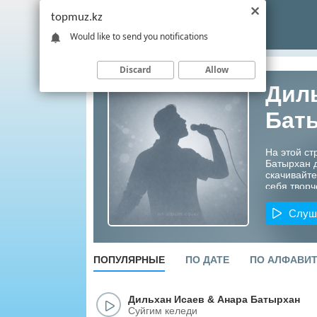
topmuz.kz
Would like to send you notifications
Discard
Allow
Диль
Бат
На этой ст
Батырхан 
скачивайте
себя творч
Казахстана
Слуш
ПОПУЛЯРНЫЕ
ПО ДАТЕ
ПО АЛФАВИ
Дильхан Исаев
&
Анара Батырхан
Суйгим келеди