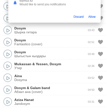
topmuz.kz
2Rar
Would like to send you notifications
03:07
Dosym
Гулмира Избасханова
Discard
Allow
02:56
Dosym
Dosym
03:43
Шырка гитара
Dosym
02:51
Fantastico (cover)
Dosym
03:49
Шыгыстын кыздары
Mukassan
&
Yessen
,
Dosym
02:36
Утир
Aina
03:52
Dosyma
Dosym
&
Galam band
04:50
Абзал ана (cover)
Aziza Hanat
03:31
Jandosym