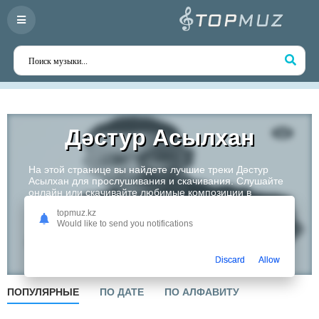
Дəстур Асылхан
На этой странице вы найдете лучшие треки Дəстур
Асылхан для прослушивания и скачивания. Слушайте
онлайн или скачивайте любимые композиции в
высоком качестве. Откройте для себя творчество
topmuz.kz
одного из самых перспективных артистов Казахстана!
Would like to send you notifications
Слушать
Discard
Allow
ПОПУЛЯРНЫЕ
ПО ДАТЕ
ПО АЛФАВИТУ