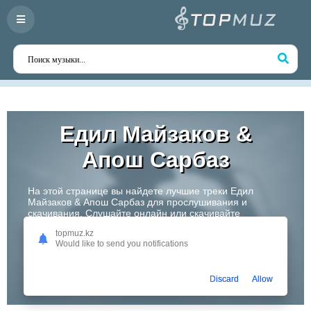
Едил Майзаков &
Апош Сарбаз
На этой странице вы найдете лучшие треки Едил
Майзаков & Апош Сарбаз для прослушивания и
скачивания. Слушайте онлайн или скачивайте
любимые композиции в высоком качестве. Откройте
topmuz.kz
для себя творчество одного из самых перспективных
Would like to send you notifications
артистов Казахстана!
Слушать
Discard
Allow