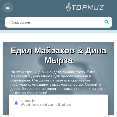
Едил Майзаков & Дина
Мырза
На этой странице вы найдете лучшие треки Едил
Майзаков & Дина Мырза для прослушивания и
скачивания. Слушайте онлайн или скачивайте
любимые композиции в высоком качестве. Откройте
для себя творчество одного из самых перспективных
артистов Казахстана!
topmuz.kz
Слушать
Would like to send you notifications