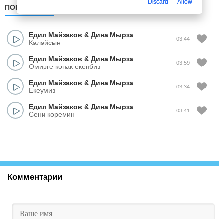
Discard
Allow
ПОПУЛЯРНЫЕ
ПО ДАТЕ
ПО АЛФАВИТУ
Едил Майзаков
&
Дина Мырза
03:44
Калайсын
Едил Майзаков
&
Дина Мырза
03:59
Омирге конак екенбиз
Едил Майзаков
&
Дина Мырза
03:34
Екеумиз
Едил Майзаков
&
Дина Мырза
03:41
Сени коремин
Комментарии