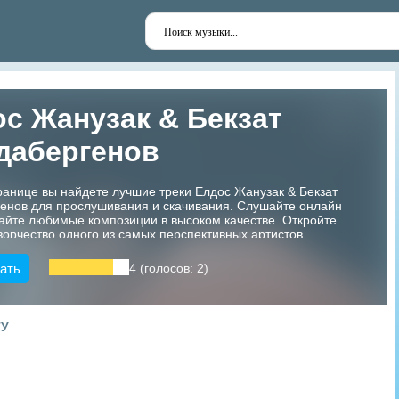
с Жанузак & Бекзат
дабергенов
ранице вы найдете лучшие треки Елдос Жанузак & Бекзат
енов для прослушивания и скачивания. Слушайте онлайн
айте любимые композиции в высоком качестве. Откройте
ворчество одного из самых перспективных артистов
!
ать
4 (голосов: 2)
ТУ