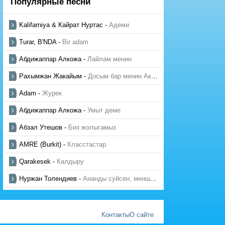
Популярные песни
Kalifarniya & Кайрат Нуртас
-
Адеми
Turar, B'NDA
-
Bir adam
Абдижаппар Алкожа
-
Лайлам менин
Рахымжан Жакайым
-
Досым бар менин Актауда
Adam
-
Журек
Абдижаппар Алкожа
-
Умыт деме
Абзал Утешов
-
Биз жолыгамыз
AMRE (Burkit)
-
Класстастар
Qarakesek
-
Калдыру
Нуржан Толендиев
-
Ананды суйсен, менше суй
Контакты
О сайте