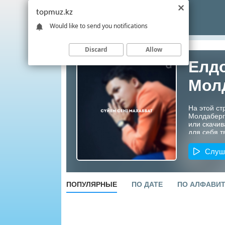
topmuz.kz
Would like to send you notifications
Discard
Allow
Елдо
Мол
На этой ст
Молдаберг
или скачив
для себя т
Казахстана
Слуш
ПОПУЛЯРНЫЕ
ПО ДАТЕ
ПО АЛФАВИ