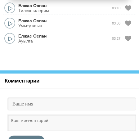
Елжас Оспан
03:10
Тилекшилерим
Елжас Оспан
03:36
Умыту киын
Елжас Оспан
03:27
Ауылга
Комментарии