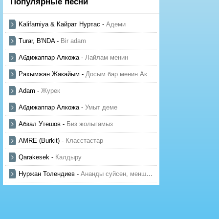
Популярные песни
Kalifarniya & Кайрат Нуртас
-
Адеми
Turar, B'NDA
-
Bir adam
Абдижаппар Алкожа
-
Лайлам менин
Рахымжан Жакайым
-
Досым бар менин Актауда
Adam
-
Журек
Абдижаппар Алкожа
-
Умыт деме
Абзал Утешов
-
Биз жолыгамыз
AMRE (Burkit)
-
Класстастар
Qarakesek
-
Калдыру
Нуржан Толендиев
-
Ананды суйсен, менше суй