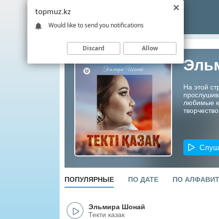
topmuz.kz
Would like to send you notifications
Discard
Allow
Эль
На этой с
прослушив
любимые ко
творчество
Слуш
ПОПУЛЯРНЫЕ
ПО ДАТЕ
ПО АЛФАВИ
Эльмира Шонай
Текти казак