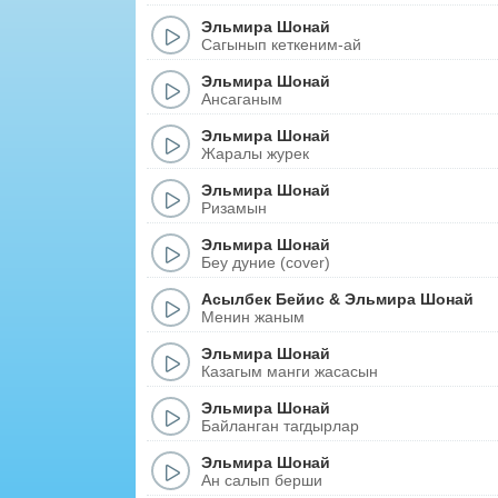
Эльмира Шонай
Сагынып кеткеним-ай
Эльмира Шонай
Ансаганым
Эльмира Шонай
Жаралы журек
Эльмира Шонай
Ризамын
Эльмира Шонай
Беу дуние (cover)
Асылбек Бейис
&
Эльмира Шонай
Менин жаным
Эльмира Шонай
Казагым манги жасасын
Эльмира Шонай
Байланган тагдырлар
Эльмира Шонай
Ан салып берши