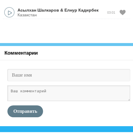
Асылхан Шалкаров
&
Елнур Кадирбек
03:01
Казакстан
Комментарии
Отправить