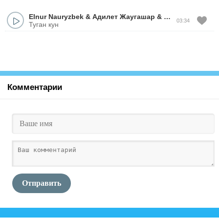
Elnur Nauryzbek
&
Адилет Жаугашар
&
Жандос Каржау
03:34
Туган кун
Комментарии
Отправить