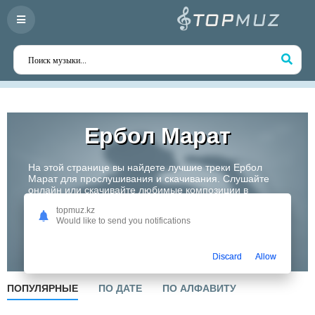
Ербол Марат
На этой странице вы найдете лучшие треки Ербол
Марат для прослушивания и скачивания. Слушайте
онлайн или скачивайте любимые композиции в
высоком качестве. Откройте для себя творчество
topmuz.kz
одного из самых перспективных артистов Казахстана!
Would like to send you notifications
Слушать
Discard
Allow
ПОПУЛЯРНЫЕ
ПО ДАТЕ
ПО АЛФАВИТУ