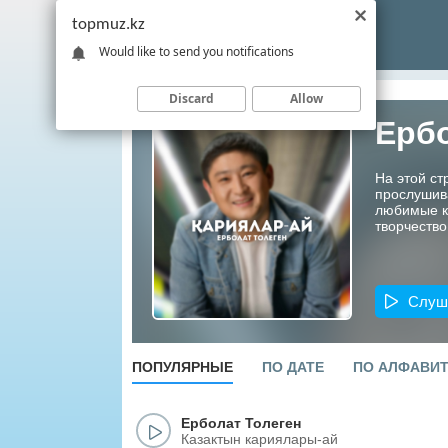
topmuz.kz
Would like to send you notifications
Discard
Allow
Ербо
На этой ст
прослушив
любимые ко
творчество
Слуш
ПОПУЛЯРНЫЕ
ПО ДАТЕ
ПО АЛФАВИ
Ерболат Толеген
Казактын кариялары-ай