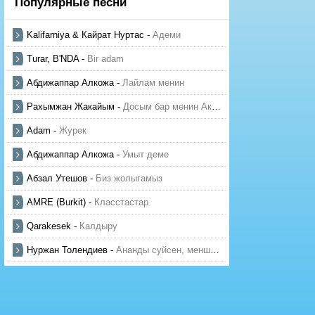
Популярные песни
Kalifarniya & Кайрат Нуртас
-
Адеми
Turar, B'NDA
-
Bir adam
Абдижаппар Алкожа
-
Лайлам менин
Рахымжан Жакайым
-
Досым бар менин Актауда
Adam
-
Журек
Абдижаппар Алкожа
-
Умыт деме
Абзал Утешов
-
Биз жолыгамыз
AMRE (Burkit)
-
Класстастар
Qarakesek
-
Калдыру
Нуржан Толендиев
-
Ананды суйсен, менше суй