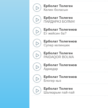
Ерболат Толеген
Келин боласын
Ерболат Толеген
ПАЙДАРАЗ БОЛМА!
Ерболат Толегенов
Ет жейсин бa?
Ерболат Толегенов
Супер келиншек
Ерболат Толеген
PAIDAQOR BOLMA
Ерболат Толегенов
Адамдар
Ерболат Толегенов
Блогер кыз
Ерболат Толеген
Шалкарым пай-пай